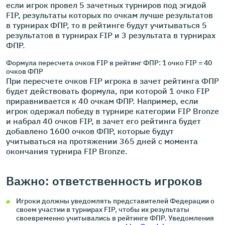
если игрок провел 5 зачетных турниров под эгидой
FIP, результаты которых по очкам лучше результатов
в турнирах ФПР, то в рейтинге будут учитываться 5
результатов в турнирах FIP и 3 результата в турнирах
ФПР.
Формула пересчета очков FIP в рейтинг ФПР: 1 очко FIP = 40
очков ФПР
При пересчете очков FIP игрока в зачет рейтинга ФПР
будет действовать формула, при которой 1 очко FIP
приравнивается к 40 очкам ФПР. Например, если
игрок одержал победу в турнире категории FIP Bronze
и набрал 40 очков FIP, в зачет его рейтинга будет
добавлено 1600 очков ФПР, которые будут
учитываться на протяжении 365 дней с момента
окончания турнира FIP Bronze.
Важно: ответственность игроков
Игроки должны уведомлять представителей Федерации о
своем участии в турнирах FIP, чтобы их результаты
своевременно учитывались в рейтинге ФПР. Уведомления