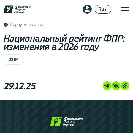
Ru
En
Вернуться назад
Национальный рейтинг ФПР:
изменения в 2026 году
ФПР
29.12.25